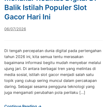
Balik Istilah Populer Slot
Gacor Hari Ini
06/07/2026
Di tengah percepatan dunia digital pada pertengahan
tahun 2026 ini, kita semua tentu merasakan
bagaimana informasi begitu mudah menyebar melalui
ujung jari. Di antara berbagai tren yang melintas di
media sosial, istilah slot gacor menjadi salah satu
topik yang cukup sering muncul dalam percakapan
daring. Sebagai sesama pengguna teknologi yang
juga mengamati perubahan pola perilaku […]
Continue Reading →