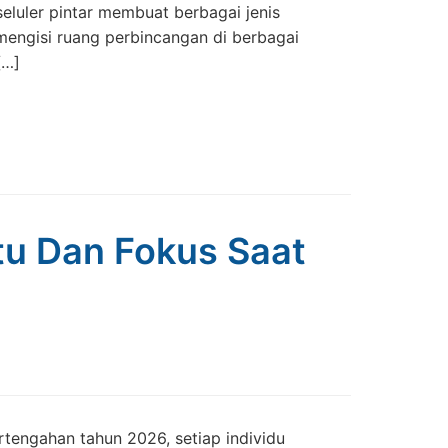
eluler pintar membuat berbagai jenis
 mengisi ruang perbincangan di berbagai
[…]
tu Dan Fokus Saat
tengahan tahun 2026, setiap individu