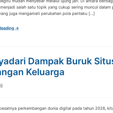
begitu mudah menyebar melalui ujung jari. Di antara berbagai
 menjadi salah satu topik yang cukup sering muncul dala
yang juga mengamati perubahan pola perilaku […]
Reading →
adari Dampak Buruk Situs
ngan Keluarga
26
 pesatnya perkembangan dunia digital pada tahun 2026, k