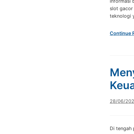
informasi 
slot gacor
teknologi 
Continue 
Meny
Keua
28/06/20
Di tengah