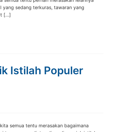
Kita semua tentu pernah merasakan lelahnya
l yang sedang terkuras, tawaran yang
t […]
ik Istilah Populer
, kita semua tentu merasakan bagaimana