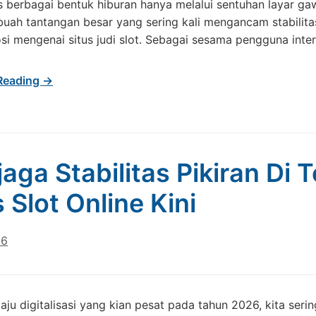
berbagai bentuk hiburan hanya melalui sentuhan layar gaw
uah tantangan besar yang sering kali mengancam stabilita
i mengenai situs judi slot. Sebagai sesama pengguna inte
Reading →
aga Stabilitas Pikiran D
s Slot Online Kini
26
laju digitalisasi yang kian pesat pada tahun 2026, kita seri