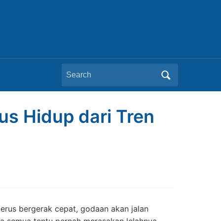
Search
for:
us Hidup dari Tren
erus bergerak cepat, godaan akan jalan