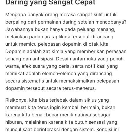
Daring yang Sangat Cepat
Mengapa banyak orang merasa sangat sulit untuk
berpaling dari permainan daring setelah mencobanya?
Jawabannya bukan hanya pada peluang menang,
melainkan pada cara aplikasi tersebut dirancang
untuk memicu pelepasan dopamin di otak kita.
Dopamin adalah zat kimia yang memberikan perasaan
senang dan antisipasi. Desain antarmuka yang penuh
warna, efek suara yang ceria, serta notifikasi yang
memikat adalah elemen-elemen yang dirancang
secara sistematis untuk memaksimalkan pelepasan
dopamin tersebut secara terus-menerus.
Risikonya, kita bisa terjebak dalam siklus yang
membuat kita terus ingin kembali bermain, bukan
karena kita benar-benar menikmatinya sebagai
hiburan, melainkan karena kita butuh sensasi yang
muncul saat berinteraksi dengan sistem. Kondisi ini