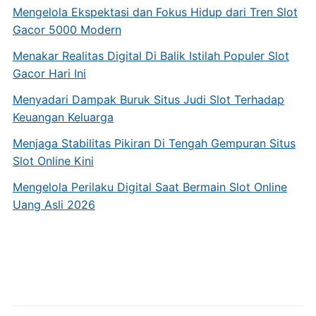
Mengelola Ekspektasi dan Fokus Hidup dari Tren Slot
Gacor 5000 Modern
Menakar Realitas Digital Di Balik Istilah Populer Slot
Gacor Hari Ini
Menyadari Dampak Buruk Situs Judi Slot Terhadap
Keuangan Keluarga
Menjaga Stabilitas Pikiran Di Tengah Gempuran Situs
Slot Online Kini
Mengelola Perilaku Digital Saat Bermain Slot Online
Uang Asli 2026