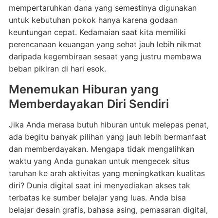
mempertaruhkan dana yang semestinya digunakan
untuk kebutuhan pokok hanya karena godaan
keuntungan cepat. Kedamaian saat kita memiliki
perencanaan keuangan yang sehat jauh lebih nikmat
daripada kegembiraan sesaat yang justru membawa
beban pikiran di hari esok.
Menemukan Hiburan yang
Memberdayakan Diri Sendiri
Jika Anda merasa butuh hiburan untuk melepas penat,
ada begitu banyak pilihan yang jauh lebih bermanfaat
dan memberdayakan. Mengapa tidak mengalihkan
waktu yang Anda gunakan untuk mengecek situs
taruhan ke arah aktivitas yang meningkatkan kualitas
diri? Dunia digital saat ini menyediakan akses tak
terbatas ke sumber belajar yang luas. Anda bisa
belajar desain grafis, bahasa asing, pemasaran digital,