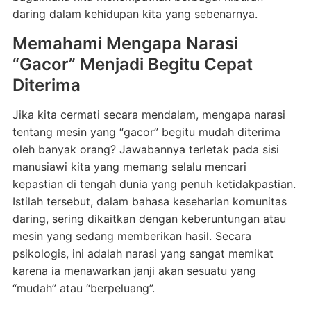
daring dalam kehidupan kita yang sebenarnya.
Memahami Mengapa Narasi
“Gacor” Menjadi Begitu Cepat
Diterima
Jika kita cermati secara mendalam, mengapa narasi
tentang mesin yang “gacor” begitu mudah diterima
oleh banyak orang? Jawabannya terletak pada sisi
manusiawi kita yang memang selalu mencari
kepastian di tengah dunia yang penuh ketidakpastian.
Istilah tersebut, dalam bahasa keseharian komunitas
daring, sering dikaitkan dengan keberuntungan atau
mesin yang sedang memberikan hasil. Secara
psikologis, ini adalah narasi yang sangat memikat
karena ia menawarkan janji akan sesuatu yang
“mudah” atau “berpeluang”.