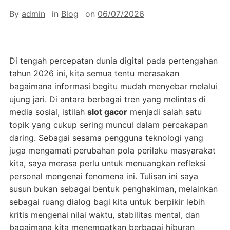
By
admin
in
Blog
on
06/07/2026
Di tengah percepatan dunia digital pada pertengahan
tahun 2026 ini, kita semua tentu merasakan
bagaimana informasi begitu mudah menyebar melalui
ujung jari. Di antara berbagai tren yang melintas di
media sosial, istilah
slot gacor
menjadi salah satu
topik yang cukup sering muncul dalam percakapan
daring. Sebagai sesama pengguna teknologi yang
juga mengamati perubahan pola perilaku masyarakat
kita, saya merasa perlu untuk menuangkan refleksi
personal mengenai fenomena ini. Tulisan ini saya
susun bukan sebagai bentuk penghakiman, melainkan
sebagai ruang dialog bagi kita untuk berpikir lebih
kritis mengenai nilai waktu, stabilitas mental, dan
bagaimana kita menempatkan berbagai hiburan