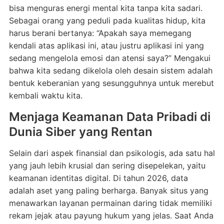
bisa menguras energi mental kita tanpa kita sadari.
Sebagai orang yang peduli pada kualitas hidup, kita
harus berani bertanya: “Apakah saya memegang
kendali atas aplikasi ini, atau justru aplikasi ini yang
sedang mengelola emosi dan atensi saya?” Mengakui
bahwa kita sedang dikelola oleh desain sistem adalah
bentuk keberanian yang sesungguhnya untuk merebut
kembali waktu kita.
Menjaga Keamanan Data Pribadi di
Dunia Siber yang Rentan
Selain dari aspek finansial dan psikologis, ada satu hal
yang jauh lebih krusial dan sering disepelekan, yaitu
keamanan identitas digital. Di tahun 2026, data
adalah aset yang paling berharga. Banyak situs yang
menawarkan layanan permainan daring tidak memiliki
rekam jejak atau payung hukum yang jelas. Saat Anda