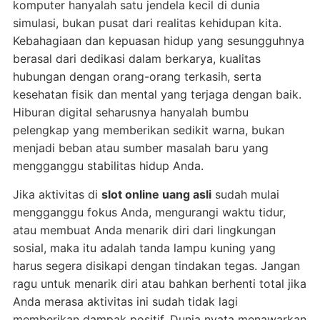
komputer hanyalah satu jendela kecil di dunia
simulasi, bukan pusat dari realitas kehidupan kita.
Kebahagiaan dan kepuasan hidup yang sesungguhnya
berasal dari dedikasi dalam berkarya, kualitas
hubungan dengan orang-orang terkasih, serta
kesehatan fisik dan mental yang terjaga dengan baik.
Hiburan digital seharusnya hanyalah bumbu
pelengkap yang memberikan sedikit warna, bukan
menjadi beban atau sumber masalah baru yang
mengganggu stabilitas hidup Anda.
Jika aktivitas di
slot online uang asli
sudah mulai
mengganggu fokus Anda, mengurangi waktu tidur,
atau membuat Anda menarik diri dari lingkungan
sosial, maka itu adalah tanda lampu kuning yang
harus segera disikapi dengan tindakan tegas. Jangan
ragu untuk menarik diri atau bahkan berhenti total jika
Anda merasa aktivitas ini sudah tidak lagi
memberikan dampak positif. Dunia nyata menawarkan