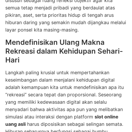
disusun sebagai ruang refleksi objektif agar kita
semua tetap menjadi pribadi yang berdaulat atas
pikiran, aset, serta prioritas hidup di tengah arus
hiburan daring yang semakin mudah dijangkau melalui
layar ponsel kita masing-masing.
Mendefinisikan Ulang Makna
Rekreasi dalam Kehidupan Sehari-
Hari
Langkah paling krusial untuk mempertahankan
keseimbangan dalam menjalani kehidupan digital
adalah kemampuan kita untuk mendefinisikan apa itu
“rekreasi” secara tepat dan proporsional. Seseorang
yang memiliki kedewasaan digital akan selalu
menyadari bahwa aktivitas apa pun yang melibatkan
simulasi atau interaksi dengan platform
slot online
uang asli
harus diposisikan sebagai selingan semata.
Hiburan seharusnya berfungsi sebagai bumbu