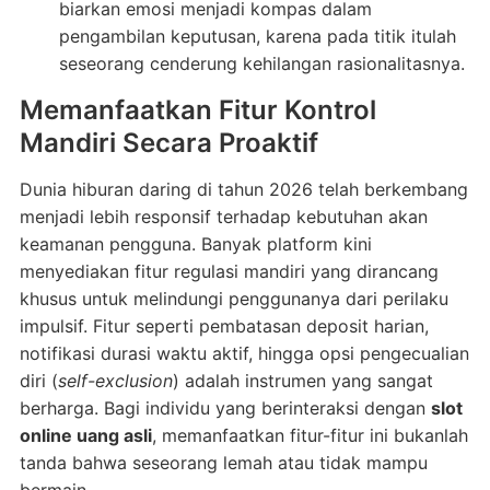
biarkan emosi menjadi kompas dalam
pengambilan keputusan, karena pada titik itulah
seseorang cenderung kehilangan rasionalitasnya.
Memanfaatkan Fitur Kontrol
Mandiri Secara Proaktif
Dunia hiburan daring di tahun 2026 telah berkembang
menjadi lebih responsif terhadap kebutuhan akan
keamanan pengguna. Banyak platform kini
menyediakan fitur regulasi mandiri yang dirancang
khusus untuk melindungi penggunanya dari perilaku
impulsif. Fitur seperti pembatasan deposit harian,
notifikasi durasi waktu aktif, hingga opsi pengecualian
diri (
self-exclusion
) adalah instrumen yang sangat
berharga. Bagi individu yang berinteraksi dengan
slot
online uang asli
, memanfaatkan fitur-fitur ini bukanlah
tanda bahwa seseorang lemah atau tidak mampu