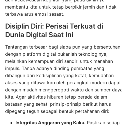
membantu kita untuk tetap berpikir jernih dan tidak
terbawa arus emosi sesaat.
Disiplin Diri: Perisai Terkuat di
Dunia Digital Saat Ini
Tantangan terbesar bagi siapa pun yang bersentuhan
dengan platform digital bukanlah teknologinya,
melainkan kemampuan diri sendiri untuk menahan
impuls. Tanpa adanya dinding pembatas yang
dibangun dari kedisiplinan yang ketat, kemudahan
akses yang ditawarkan oleh perangkat modern dapat
dengan mudah menggerogoti waktu dan sumber daya
kita. Agar aktivitas hiburan tetap berada dalam
batasan yang sehat, prinsip-prinsip berikut harus
dipegang teguh sebagai bentuk pertahanan diri:
Integritas Anggaran yang Kaku
: Pastikan setiap