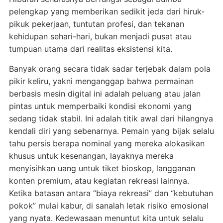
pelengkap yang memberikan sedikit jeda dari hiruk-
pikuk pekerjaan, tuntutan profesi, dan tekanan
kehidupan sehari-hari, bukan menjadi pusat atau
tumpuan utama dari realitas eksistensi kita.
Banyak orang secara tidak sadar terjebak dalam pola
pikir keliru, yakni menganggap bahwa permainan
berbasis mesin digital ini adalah peluang atau jalan
pintas untuk memperbaiki kondisi ekonomi yang
sedang tidak stabil. Ini adalah titik awal dari hilangnya
kendali diri yang sebenarnya. Pemain yang bijak selalu
tahu persis berapa nominal yang mereka alokasikan
khusus untuk kesenangan, layaknya mereka
menyisihkan uang untuk tiket bioskop, langganan
konten premium, atau kegiatan rekreasi lainnya.
Ketika batasan antara “biaya rekreasi” dan “kebutuhan
pokok” mulai kabur, di sanalah letak risiko emosional
yang nyata. Kedewasaan menuntut kita untuk selalu