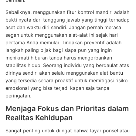
bermain.
Sebaliknya, menggunakan fitur kontrol mandiri adalah
bukti nyata dari tanggung jawab yang tinggi terhadap
aset dan waktu diri sendiri. Jangan pernah merasa
segan untuk menggunakan alat-alat ini sejak hari
pertama Anda memulai. Tindakan preventif adalah
langkah paling bijak bagi siapa pun yang ingin
menikmati hiburan tanpa harus mengorbankan
stabilitas hidup. Seorang individu yang berdaulat atas
dirinya sendiri akan selalu menggunakan alat bantu
yang tersedia secara proaktif untuk memitigasi risiko
emosional yang bisa terjadi kapan saja tanpa
peringatan.
Menjaga Fokus dan Prioritas dalam
Realitas Kehidupan
Sangat penting untuk diingat bahwa layar ponsel atau