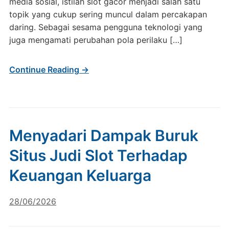
media sosial, istilah slot gacor menjadi salah satu
topik yang cukup sering muncul dalam percakapan
daring. Sebagai sesama pengguna teknologi yang
juga mengamati perubahan pola perilaku […]
Continue Reading →
Menyadari Dampak Buruk
Situs Judi Slot Terhadap
Keuangan Keluarga
28/06/2026