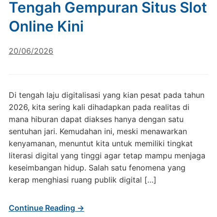
Tengah Gempuran Situs Slot
Online Kini
20/06/2026
Di tengah laju digitalisasi yang kian pesat pada tahun
2026, kita sering kali dihadapkan pada realitas di
mana hiburan dapat diakses hanya dengan satu
sentuhan jari. Kemudahan ini, meski menawarkan
kenyamanan, menuntut kita untuk memiliki tingkat
literasi digital yang tinggi agar tetap mampu menjaga
keseimbangan hidup. Salah satu fenomena yang
kerap menghiasi ruang publik digital […]
Continue Reading →