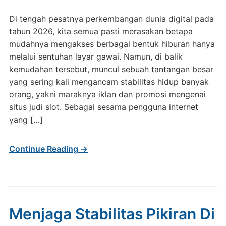
Di tengah pesatnya perkembangan dunia digital pada
tahun 2026, kita semua pasti merasakan betapa
mudahnya mengakses berbagai bentuk hiburan hanya
melalui sentuhan layar gawai. Namun, di balik
kemudahan tersebut, muncul sebuah tantangan besar
yang sering kali mengancam stabilitas hidup banyak
orang, yakni maraknya iklan dan promosi mengenai
situs judi slot. Sebagai sesama pengguna internet
yang […]
Continue Reading →
Menjaga Stabilitas Pikiran Di