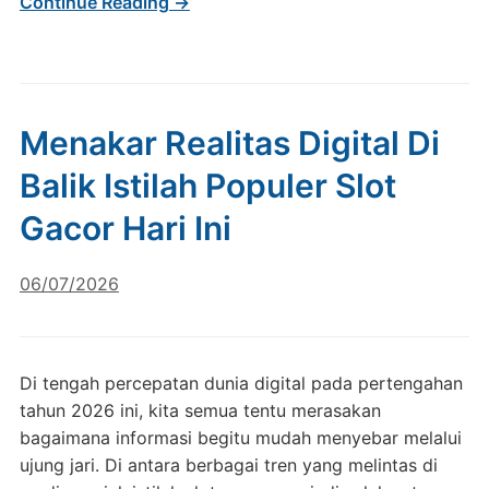
Continue Reading →
Menakar Realitas Digital Di
Balik Istilah Populer Slot
Gacor Hari Ini
06/07/2026
Di tengah percepatan dunia digital pada pertengahan
tahun 2026 ini, kita semua tentu merasakan
bagaimana informasi begitu mudah menyebar melalui
ujung jari. Di antara berbagai tren yang melintas di