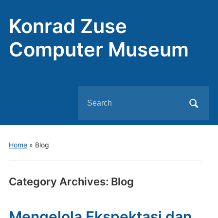
Konrad Zuse
Computer Museum
Search
for:
Home
» Blog
Category Archives:
Blog
Mengelola Ekspektasi dan